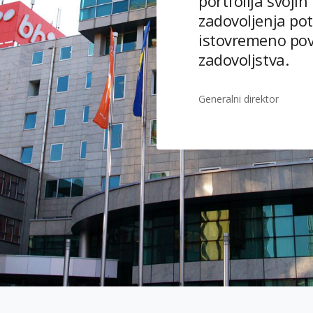
portfolija svojih
zadovoljenja pot
istovremeno pov
zadovoljstva.
Generalni direktor