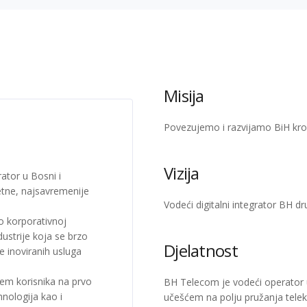
Misija
Povezujemo i razvijamo BiH kroz 
Vizija
ator u Bosni i
tetne, najsavremenije
Vodeći digitalni integrator BH dr
o korporativnoj
ustrije koja se brzo
Djelatnost
e inoviranih usluga
.
em korisnika na prvo
BH Telecom je vodeći operator u
nologija kao i
učešćem na polju pružanja teleko