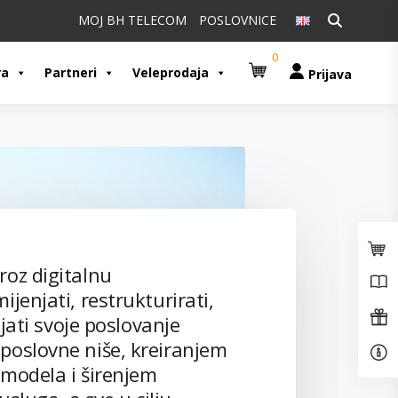
Pretraži:
MOJ BH TELECOM
POSLOVNICE
0
ra
Partneri
Veleprodaja
Prijava
roz digitalnu
jenjati, restrukturirati,
vijati svoje poslovanje
poslovne niše, kreiranjem
 modela i širenjem