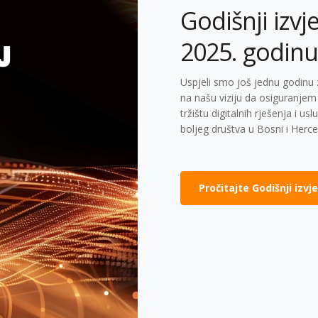
Godišnji izvj
2025. godinu
Uspjeli smo još jednu godin
na našu viziju da osiguranjem
tržištu digitalnih rješenja i 
boljeg društva u Bosni i Herce
Pročitajte Godišnji izvj