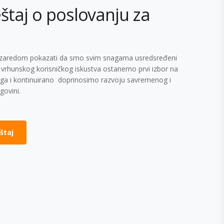
eštaj o poslovanju za
u zaredom pokazati da smo svim snagama usredsređeni
 vrhunskog korisničkog iskustva ostanemo prvi izbor na
usluga i kontinuirano doprinosimo razvoju savremenog i
govini.
eštaj