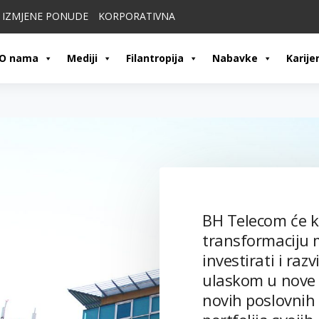
IZMJENE PONUDE
KORPORATIVNA
O nama
Mediji
Filantropija
Nabavke
Karije
BH Telecom će k
transformaciju mi
investirati i raz
ulaskom u nove 
novih poslovnih