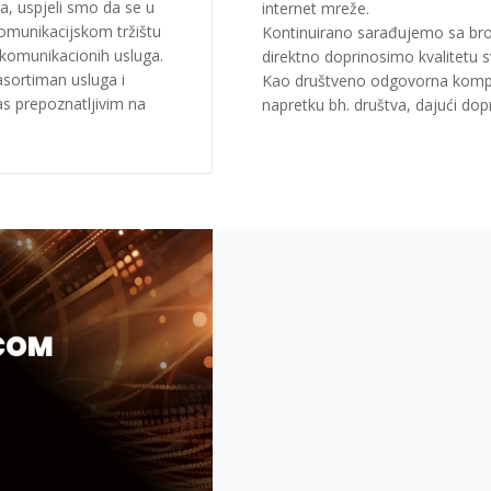
, uspjeli smo da se u
internet mreže.
komunikacijskom tržištu
Kontinuirano sarađujemo sa br
ekomunikacionih usluga.
direktno doprinosimo kvalitetu s
 asortiman usluga i
Kao društveno odgovorna komp
as prepoznatljivim na
napretku bh. društva, dajući do