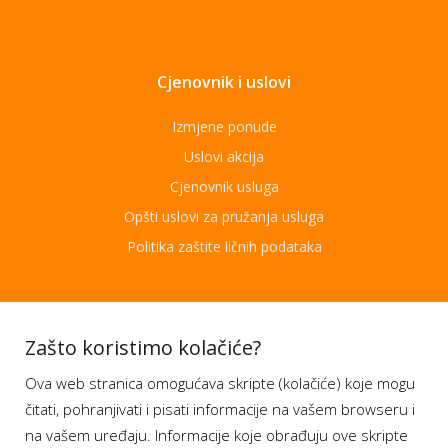
Cjenovnik i uslovi
Izmjene ponude
Uslovi akcija
Cjenovnik usluga
Opšti uslovi za pružanja usluga
Politika zaštite ličnih podataka
Aplikacije
Zašto koristimo kolačiće?
Ova web stranica omogućava skripte (kolačiće) koje mogu
Moj BH Telecom
čitati, pohranjivati i pisati informacije na vašem browseru i
Dostupnost usluga
na vašem uređaju. Informacije koje obrađuju ove skripte
Moja webTV