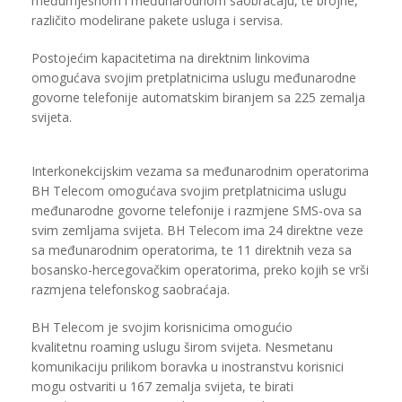
međumjesnom i međunarodnom saobraćaju, te brojne,
različito modelirane pakete usluga i servisa.
Postojećim kapacitetima na direktnim linkovima
omogućava svojim pretplatnicima uslugu međunarodne
govorne telefonije automatskim biranjem sa 225 zemalja
svijeta.
Interkonekcijskim vezama sa međunarodnim operatorima
BH Telecom omogućava svojim pretplatnicima uslugu
međunarodne govorne telefonije i razmjene SMS-ova sa
svim zemljama svijeta. BH Telecom ima 24 direktne veze
sa međunarodnim operatorima, te 11 direktnih veza sa
bosansko-hercegovačkim operatorima, preko kojih se vrši
razmjena telefonskog saobraćaja.
BH Telecom je svojim korisnicima omogućio
kvalitetnu roaming uslugu širom svijeta. Nesmetanu
komunikaciju prilikom boravka u inostranstvu korisnici
mogu ostvariti u 167 zemalja svijeta, te birati