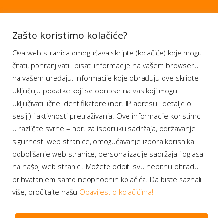
Aplikacije
Zašto koristimo kolačiće?
Ova web stranica omogućava skripte (kolačiće) koje mogu
Moj BH Telecom
čitati, pohranjivati i pisati informacije na vašem browseru i
Dostupnost usluga
na vašem uređaju. Informacije koje obrađuju ove skripte
Moja webTV
uključuju podatke koji se odnose na vas koji mogu
Aukcije BH Telecom
uključivati lične identifikatore (npr. IP adresu i detalje o
sesiji) i aktivnosti pretraživanja. Ove informacije koristimo
u različite svrhe – npr. za isporuku sadržaja, održavanje
sigurnosti web stranice, omogućavanje izbora korisnika i
Program lojalnosti
poboljšanje web stranice, personalizacije sadržaja i oglasa
na našoj web stranici. Možete odbiti svu nebitnu obradu
Bonus plus
prihvatanjem samo neophodnih kolačića. Da biste saznali
Prijava za newsletter
više, pročitajte našu
Obavijest o kolačićima!