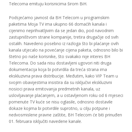
Telecoma emituju korisnicima širom BiH.
Podsjećamo javnost da BH Telecom u programskim
paketima Moja TV ima ukupno 66 domaćih kanala i
cijenimo neprihvatljivim da se jedan dio, pod navodnim
zastupništvom strane kompanije, tretira drugačije od svih
ostalih. Navedeno posebno iz razloga što bi plaćanje ovih
kanala utjecalo na povećanje cijena paketa, odnosno bilo bi
štetno po naše korisnike, što svakako nije interes BH
Telecoma. Do sada nisu dostavljeni ugovori niti druga
dokumentacija koja bi potvrdila da treća strana ima
ekskluzivna prava distribucije. Međutim, kako VIP Team u
svojim obavijestima insistira da su isključivi ekskluzivni
nosioci prava emitovanja predmetnih kanala, uz
uslovljavanje plaćanjem, a u ostavljenom roku od 6 mjeseci
pomenute TV kuće se nisu oglasile, odnosno dostavile
dokaze kojima bi potvrdile suprotno, u cilju potpune i
nedvosmislene pravne zaštite, BH Telecom će biti prinuđen
01. februara isključiti navedene kanale.